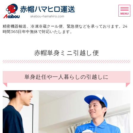
千葉県船橋市の軽貨物運
精密機器輸送、冷凍冷蔵クール便、緊急便などを承っております。24
時間365日年中無休で対応いたします。
ホーム
赤帽単身ミニ引越し便
サービス一覧
赤帽料金について
単身赴任や一人暮らしの引越しに
会社概要
お問い合わせ